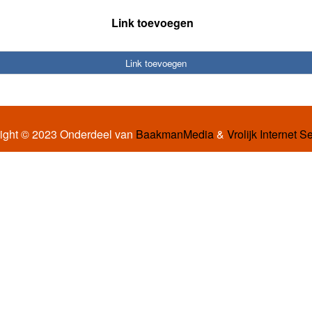
Link toevoegen
Link toevoegen
ight © 2023 Onderdeel van
BaakmanMedia
&
Vrolijk Internet S