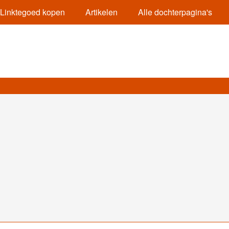
Linktegoed kopen
Artikelen
Alle dochterpagina's