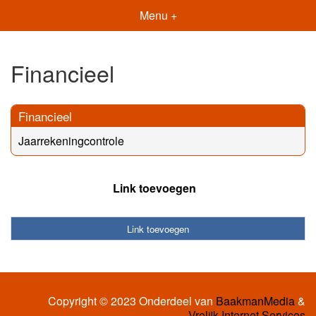
Menu +
Financieel
Financieel
Jaarrekeningcontrole
Link toevoegen
Link toevoegen
Copyright © 2023 Onderdeel van
BaakmanMedia
&
Vrolijk Internet Services