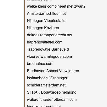
welke kleur combineert met zwart?
Amsterdamschilder.net
Nijmegen Vloerisolatie
Nijmegen Kozijnen
dakdekkerpapendrecht.net
traprenovatietiel.com
Traprenovatie Barneveld
vloerverwarminguden.com
bredaairco.com
Eindhoven Asbest Verwijderen
Isolatiebedrijf Groningen
schilderamsterdam.net
STRAK Bouwgroep helmond
waterontharderrotterdam.com
tegelzetterbreda.net