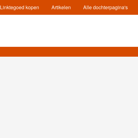
Linktegoed kopen
Artikelen
Alle dochterpagina's