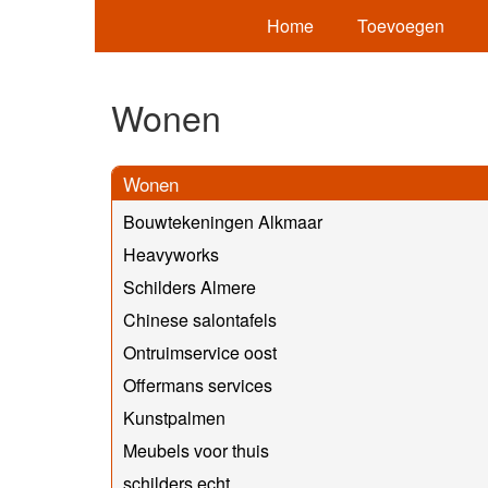
Home
Toevoegen
Wonen
Wonen
Bouwtekeningen Alkmaar
Heavyworks
Schilders Almere
Chinese salontafels
Ontruimservice oost
Offermans services
Kunstpalmen
Meubels voor thuis
schilders echt