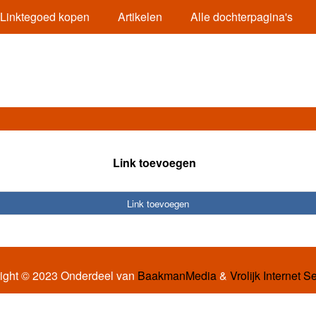
Linktegoed kopen
Artikelen
Alle dochterpagina's
Link toevoegen
Link toevoegen
ight © 2023 Onderdeel van
BaakmanMedia
&
Vrolijk Internet S